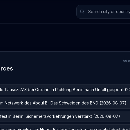
As o
urces
Lausitz: A13 bei Ortrand in Richtung Berlin nach Unfall gesperrt (
um Netzwerk des Abdul B.: Das Schweigen des BND (2026-08-07)
st in Berlin: Sicherheitsvorkehrungen verstärkt (2026-08-07)
avirus in Frankreich: Neuer Fall bei Touristen – so gefährlich ist der