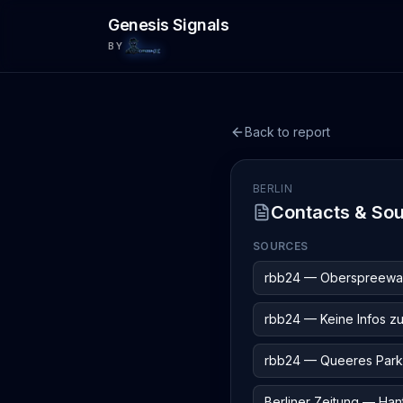
Skip to main content
Genesis Signals
BY
Back to report
BERLIN
Contacts & So
SOURCES
rbb24 — Oberspreewald-
rbb24 — Keine Infos z
rbb24 — Queeres Parkfe
Berliner Zeitung — Hant