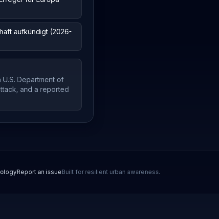
haft aufkündigt (2026-
 U.S. Department of
 attack, and a reported
ology
Report an issue
Built for resilient urban awareness.